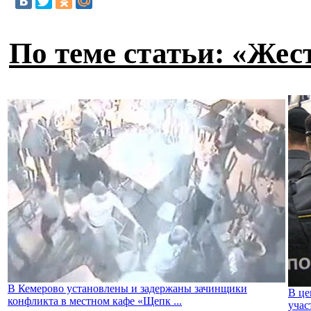
По теме статьи: «Жес
В Кемерово установлены и задержаны зачинщики
В це
конфликта в местном кафе «Щепк ...
учас