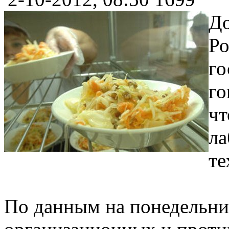
До
Ро
го
го
чт
ла
те
По данным на понедельник