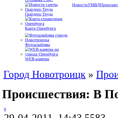
Новости
УМВД
Происшес
Гвардеец Труда
Карта Оренбурга
Фотоальбомы
WEB-камеры
Город Новотроицк
»
Прои
Происшествия: В По
0
29-04-2011, 14:43
5583