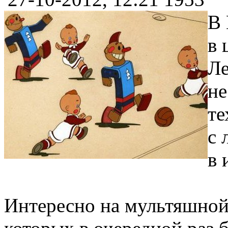
В 
в 
Ле
не
те
с 
в 
Интересно на мультяшной 