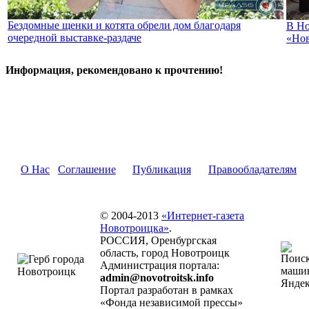
Бездомные щенки и котята обрели дом благодаря
В Но
очередной выставке-раздаче
«Нов
Информация, рекомендовано к прочтению!
О Нас
Соглашение
Публикация
Правообладателям
© 2004-2013
«Интернет-газета
Новотроицка»
.
РОССИЯ, Оренбургская
область, город Новотроицк
Администрация портала:
admin@novotroitsk.info
Портал разработан в рамках
«Фонда независимой прессы»