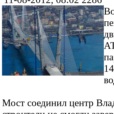
Во
пе
дв
АТ
па
14
во
Мост соединил центр Влад