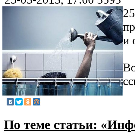
25
пр
и 
Во
сс
По теме статьи: «Инф