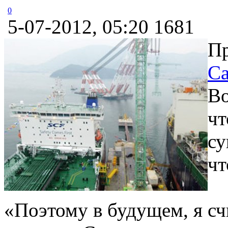
0
5-07-2012, 05:20
1681
П
Са
Во
чт
су
чт
«Поэтому в будущем, я с