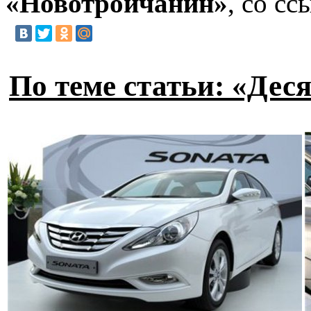
«Новотройчанин»
, со с
По теме статьи: «Дес