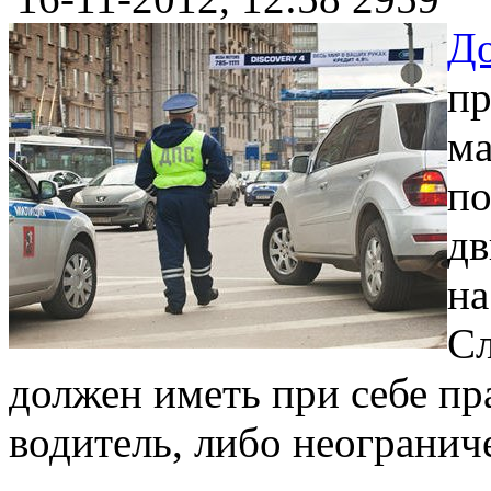
До
пр
ма
по
дв
на
Сл
должен иметь при себе пр
водитель, либо неограни