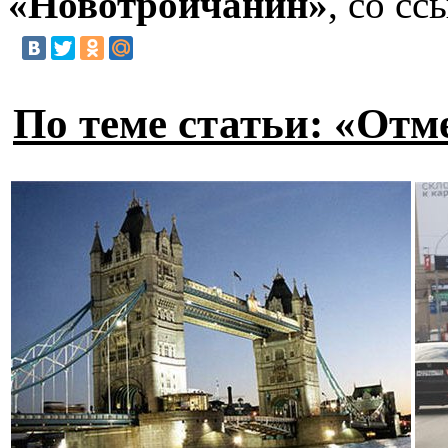
«Новотройчанин»
, со с
По теме статьи: «Отм