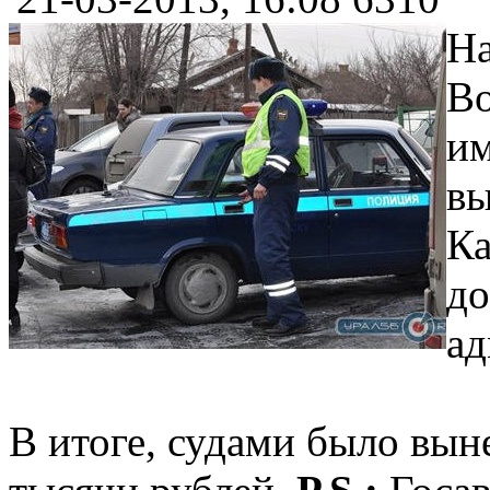
На
Во
им
вы
Ка
до
ад
В итоге, судами было вын