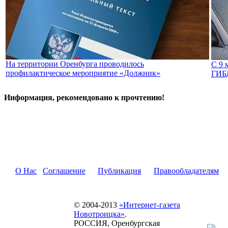
На территории Оренбурга проводилось
С 9 
профилактическое мероприятие «Должник»
ГИБД
Информация, рекомендовано к прочтению!
О Нас
Соглашение
Публикация
Правообладателям
© 2004-2013
«Интернет-газета
Новотроицка»
.
РОССИЯ, Оренбургская