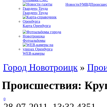
Новости
УМВД
Происшес
Гвардеец Труда
Карта Оренбурга
Фотоальбомы
WEB-камеры
Город Новотроицк
»
Прои
Происшествия: Круш
0
28-07-2011, 13:32
4351