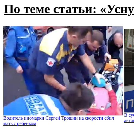
По теме статьи: «Усн
В су
Водитель иномарки Сергей Трошин на скорости сбил
авто
мать с ребенком