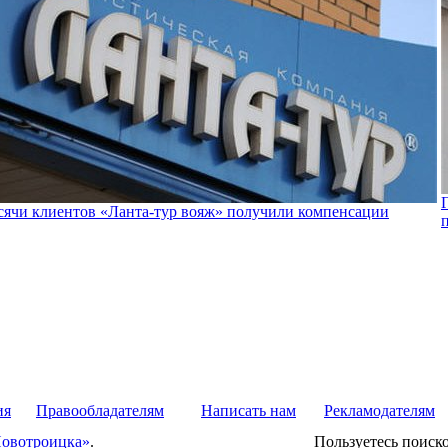
сячи клиентов «Ланта-тур вояж» получили компенсации
ия
Правообладателям
Написать нам
Рекламодателям
Новотроицка»
.
Пользуетесь поиск