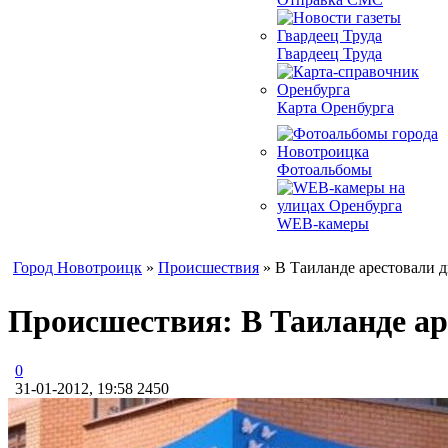
Гвардеец Труда
Карта Оренбурга
Фотоальбомы
WEB-камеры
Город Новотроицк
»
Происшествия
» В Таиланде арестовали д
Происшествия: В Таиланде ар
0
31-01-2012, 19:58
2450