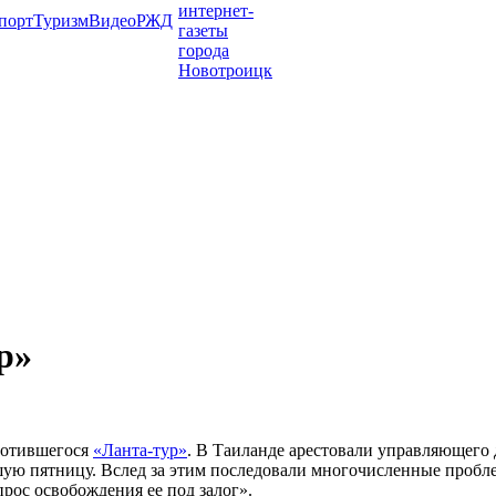
порт
Туризм
Видео
РЖД
р»
кротившегося
«Ланта-тур»
. В Таиланде арестовали управляющего
шую пятницу. Вслед за этим последовали многочисленные пробл
прос освобождения ее под залог».