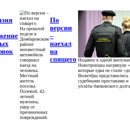
нзия
По
версии
На прошлой
неделе в
жение
–
Домбаровском
ных
наехал
районе
неизвестный
овок
на
автомобиль
спящего
совершил
Недавно к одной житель
наезд на
Новотроицка нагрянули «
человека.
которые едва не стали «д
Местный
Визитёры представились
житель
судебными приставами и 
поселка
уплаты банковского долга
Полевой, 42-
летний
мужчина,
умер от
причиненных
повреждений.