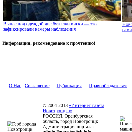
Вынес под одеждой две бутылки виски — это
Ново
зафиксировали камеры наблюдения
сами
Информация, рекомендовано к прочтению!
О Нас
Соглашение
Публикация
Правообладателям
© 2004-2013
«Интернет-газета
Новотроицка»
.
РОССИЯ, Оренбургская
область, город Новотроицк
Администрация портала:
admin@novotroitsk.info