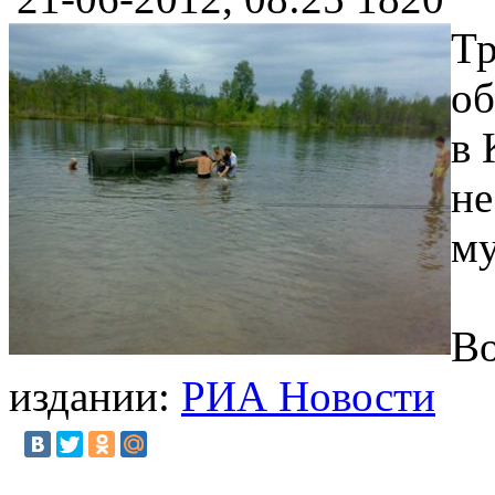
Тр
об
в 
не
му
Во
издании:
РИА Новости