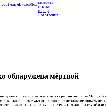
порт
Туризм
Видео
РЖД
ко обнаружена мёртвой
наружен в Ставропольском крае в окрестностях горы Машук. Ка
ти утверждают, что мужчина не является ни родственником, ни 
присоединились казаки, сотрудники территориальных служб и о