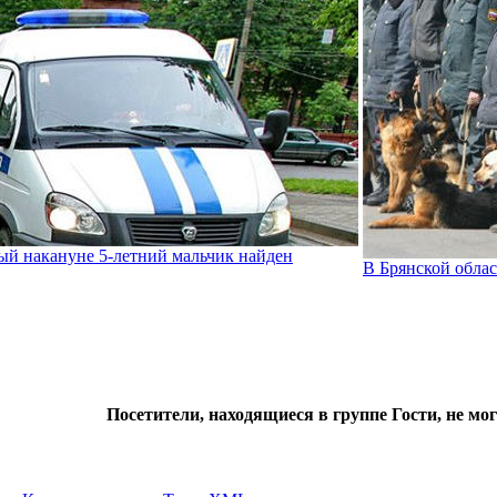
й накануне 5-летний мальчик найден
В Брянской облас
Посетители, находящиеся в группе
Гости
, не мо