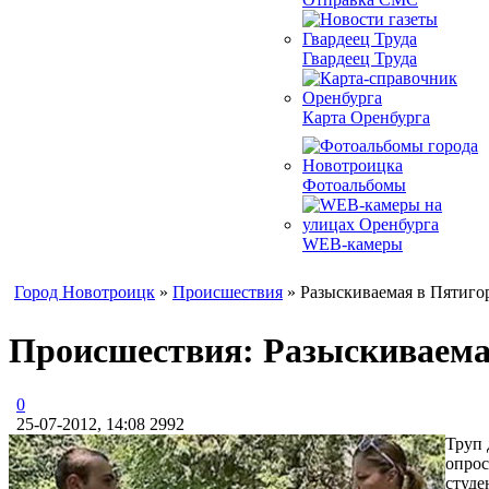
Гвардеец Труда
Карта Оренбурга
Фотоальбомы
WEB-камеры
Город Новотроицк
»
Происшествия
» Разыскиваемая в Пятиго
Происшествия: Разыскиваема
0
25-07-2012, 14:08
2992
Труп 
опрос
студе