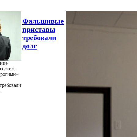
Фальшивые
приставы
требовали
долг
нице
гости»,
орогими».
требовали
.