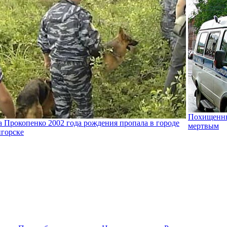
Похищенны
 Прокопенко 2002 года рождения пропала в городе
мертвым
горске