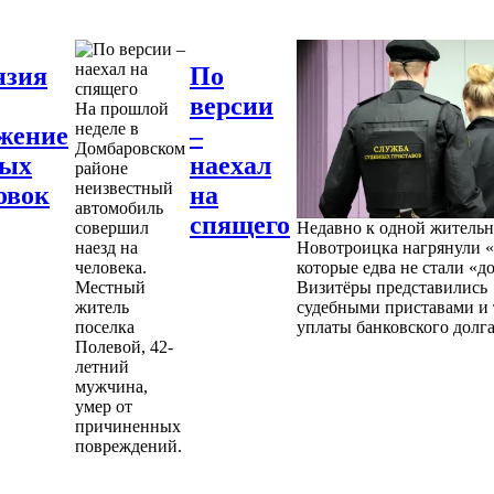
нзия
По
версии
На прошлой
неделе в
жение
–
Домбаровском
ных
наехал
районе
неизвестный
овок
на
автомобиль
спящего
совершил
Недавно к одной житель
наезд на
Новотроицка нагрянули «
человека.
которые едва не стали «д
Местный
Визитёры представились
житель
судебными приставами и 
поселка
уплаты банковского долга
Полевой, 42-
летний
мужчина,
умер от
причиненных
повреждений.