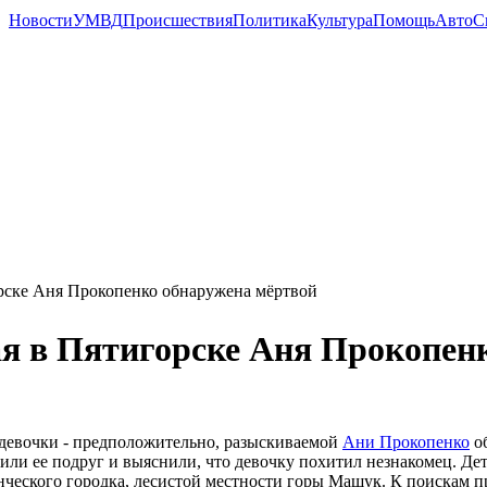
Новости
УМВД
Происшествия
Политика
Культура
Помощь
Авто
С
рске Аня Прокопенко обнаружена мёртвой
я в Пятигорске Аня Прокопен
девочки - предположительно, разыскиваемой
Ани Прокопенко
об
или ее подруг и выяснили, что девочку похитил незнакомец. Де
нческого городка, лесистой местности горы Машук. К поискам 