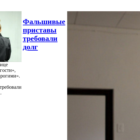
Фальшивые
приставы
требовали
долг
нице
гости»,
орогими».
требовали
.