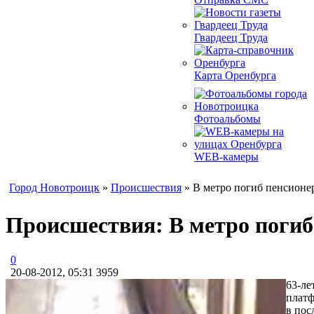
Гвардеец Труда
Карта Оренбурга
Фотоальбомы
WEB-камеры
Город Новотроицк
»
Происшествия
» В метро погиб пенсионер
Происшествия: В метро погиб 
0
20-08-2012, 05:31
3959
63-ле
платф
в пос