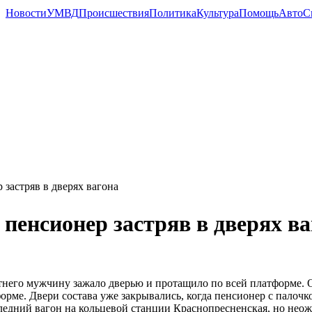
Новости
УМВД
Происшествия
Политика
Культура
Помощь
Авто
С
 застряв в дверях вагона
пенсионер застряв в дверях ва
тнего мужчину зажало дверью и протащило по всей платформе. О
орме. Двери состава уже закрывались, когда пенсионер с палоч
ледний вагон на кольцевой станции Краснопресненская, но неож