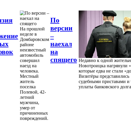
нзия
По
версии
На прошлой
неделе в
жение
–
Домбаровском
ных
наехал
районе
неизвестный
овок
на
автомобиль
спящего
совершил
Недавно к одной житель
наезд на
Новотроицка нагрянули «
человека.
которые едва не стали «д
Местный
Визитёры представились
житель
судебными приставами и 
поселка
уплаты банковского долга
Полевой, 42-
летний
мужчина,
умер от
причиненных
повреждений.