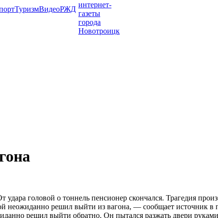
порт
Туризм
Видео
РЖД
гона
т удара головой о тоннель пенсионер скончался. Трагедия прои
кой неожиданно решил выйти из вагона, — сообщает источник в
иданно решил выйти обратно. Он пытался разжать двери руками,