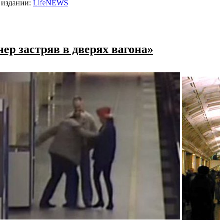
в издании:
LifeNEWS
нер застряв в дверях вагона»