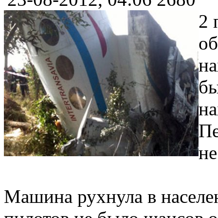
2 
об
на
бы
на
Пе
не
Машина рухнула в населен