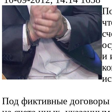
По
чт
сч
ос
и 
ко
ис
Под фиктивные договоры 