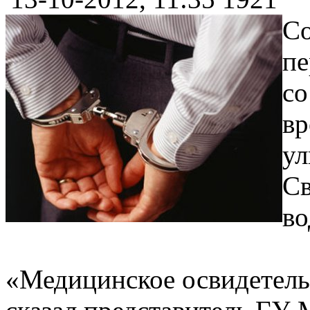
Со
пе
со
вр
ул
С
во
«Медицинское освидетельс