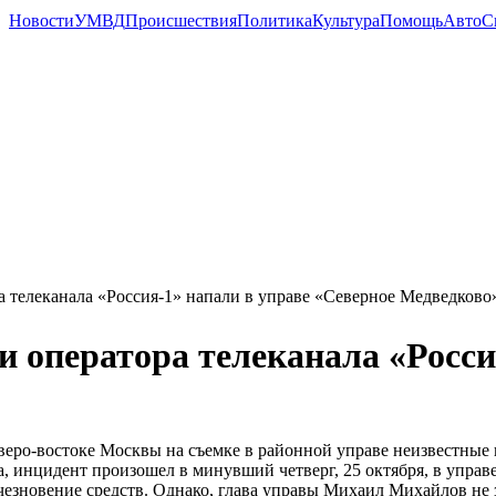
Новости
УМВД
Происшествия
Политика
Культура
Помощь
Авто
С
а телеканала «Россия-1» напали в управе «Северное Медведково
и оператора телеканала «Росси
веро-востоке Москвы на съемке в районной управе неизвестные
а, инцидент произошел в минувший четверг, 25 октября, в упр
чезновение средств. Однако, глава управы Михаил Михайлов не