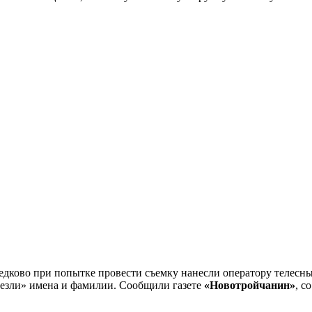
едково при попытке провести съемку нанесли оператору телесны
счезли» имена и фамилии. Сообщили газете
«Новотройчанин»
, с