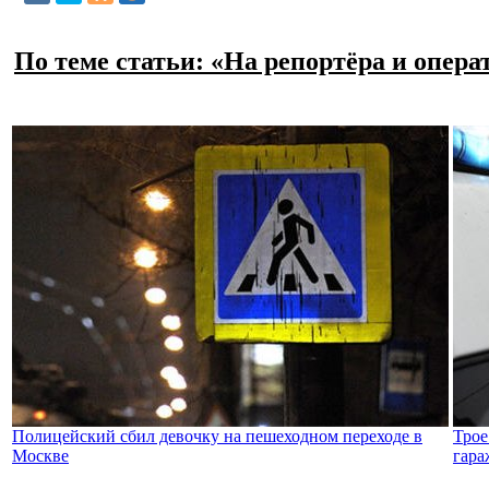
По теме статьи: «На репортёра и опера
Полицейский сбил девочку на пешеходном переходе в
Трое
Москве
гара