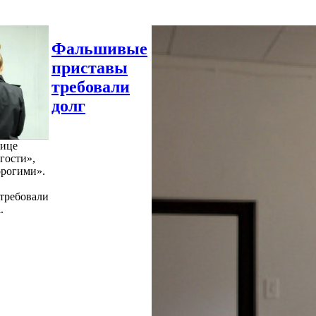
Фальшивые
приставы
требовали
долг
нице
гости»,
орогими».
требовали
.