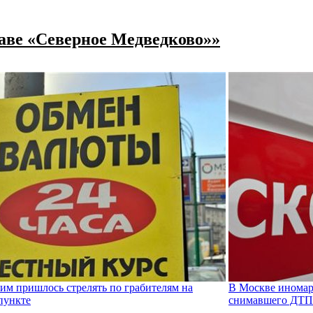
раве «Северное Медведково»»
м пришлось стрелять по грабителям на
В Москве иномар
пункте
снимавшего ДТП