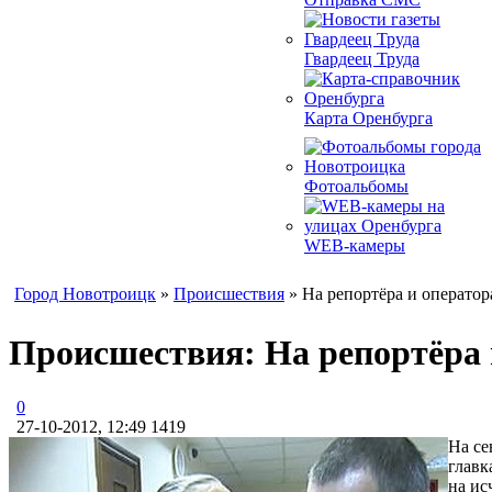
Гвардеец Труда
Карта Оренбурга
Фотоальбомы
WEB-камеры
Город Новотроицк
»
Происшествия
» На репортёра и оператор
Происшествия: На репортёра 
0
27-10-2012, 12:49
1419
На се
главк
на ис