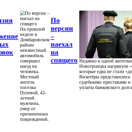
нзия
По
версии
На прошлой
неделе в
жение
–
Домбаровском
ных
наехал
районе
неизвестный
овок
на
автомобиль
спящего
совершил
Недавно к одной житель
наезд на
Новотроицка нагрянули «
человека.
которые едва не стали «д
Местный
Визитёры представились
житель
судебными приставами и 
поселка
уплаты банковского долга
Полевой, 42-
летний
мужчина,
умер от
причиненных
повреждений.