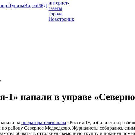
порт
Туризм
Видео
РЖД
»
я-1» напали в управе «Северн
 напали на
оператора телеканала
«Россия-1», избили его и разби
аве по району Северное Медведково. Журналисты собирались сн
 захотел общаться, оттолкнул съёмочную группу и покинул поме