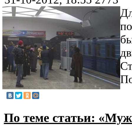
Дл
по
бы
дв
Ст
По
По теме статьи: «Муж