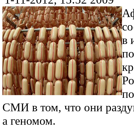
Аф
со
в 
по
кр
Ро
по
СМИ в том, что они разду
а геномом.