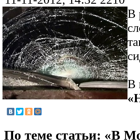
В 
сл
та
си
В 
«
По теме статьи: «В М