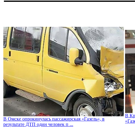
В Кр
В Омске опрокинулась пассажирская «Газель», в
«Газ
результате ДТП один человек п ...