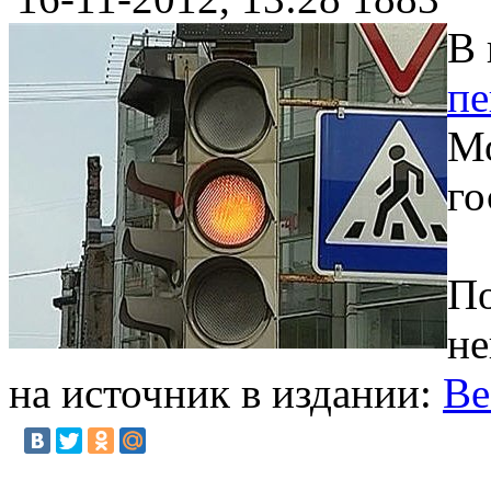
В 
пе
Мо
го
По
не
на источник в издании:
Ве