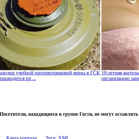
находки учебной противотанковой мины в ГСК
19-летняя житель
проводится пр ...
организацию заня
Посетители, находящиеся в группе
Гости
, не могут оставлят
Карта портала
Теги
XML