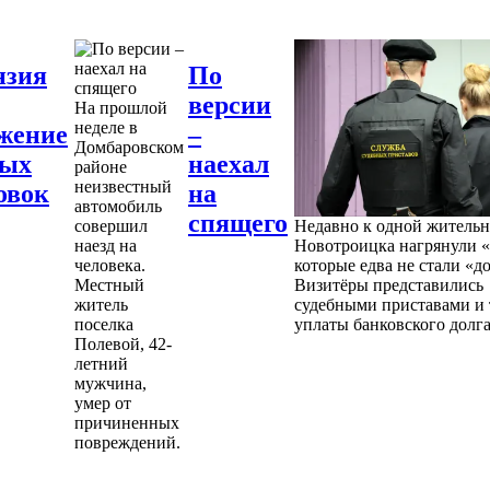
нзия
По
версии
На прошлой
неделе в
жение
–
Домбаровском
ных
наехал
районе
неизвестный
овок
на
автомобиль
спящего
совершил
Недавно к одной житель
наезд на
Новотроицка нагрянули «
человека.
которые едва не стали «д
Местный
Визитёры представились
житель
судебными приставами и 
поселка
уплаты банковского долга
Полевой, 42-
летний
мужчина,
умер от
причиненных
повреждений.