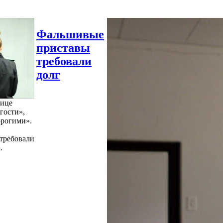
Фальшивые
приставы
требовали
долг
нице
гости»,
орогими».
требовали
.