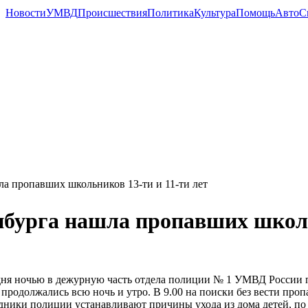
Новости
УМВД
Происшествия
Политика
Культура
Помощь
Авто
С
а пропавших школьников 13-ти и 11-ти лет
бурга нашла пропавших школьн
ня ночью в дежурную часть отдела полиции № 1 УМВД России по 
 продолжались всю ночь и утро. В 9.00 на поиски без вести пр
дники полиции устанавливают причины ухода из дома детей, по 