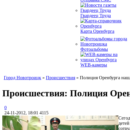
Гвардеец Труда
Карта Оренбурга
Фотоальбомы
WEB-камеры
Город Новотроицк
»
Происшествия
» Полиция Оренбурга нашл
Происшествия: Полиция Орен
0
24-11-2012, 18:01
4115
Сегод
детей
сотру