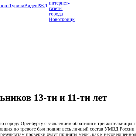
порт
Туризм
Видео
РЖД
иков 13-ти и 11-ти лет
городу Оренбургу с заявлением обратились три жительницы горо
опавших по тревоге был поднят весь личный состав УМВД России
результатам проверки будут приняты меры, как к несовершенноле