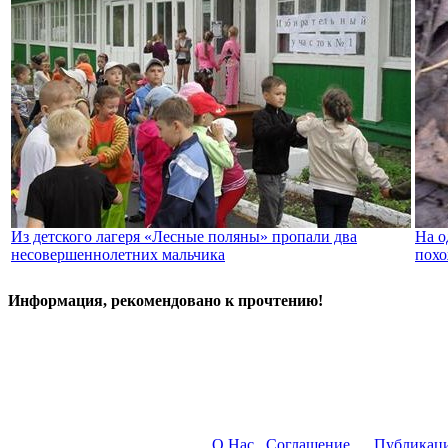
Из детского лагеря «Лесные поляны» пропали два
На о
несовершеннолетних мальчика
похо
Информация, рекомендовано к прочтению!
О Нас
Соглашение
Публикац