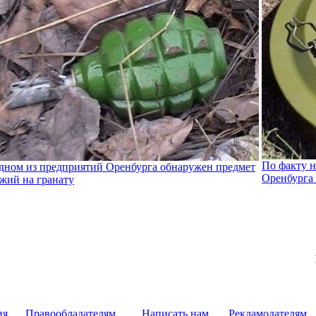
По факту 
дном из предприятий Оренбурга обнаружен предмет
Оренбурга 
жий на гранату
ия
Правообладателям
Написать нам
Рекламодателям