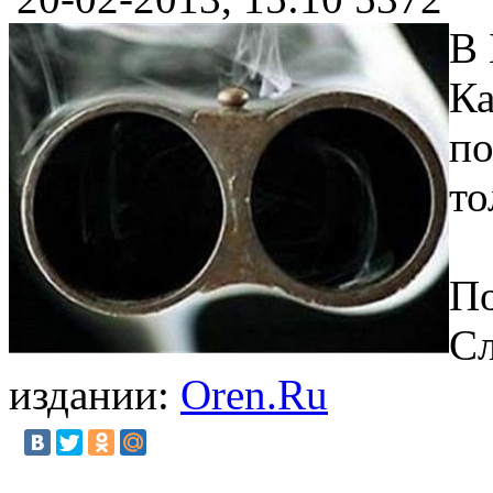
В 
Ка
по
то
По
Сл
издании:
Oren.Ru