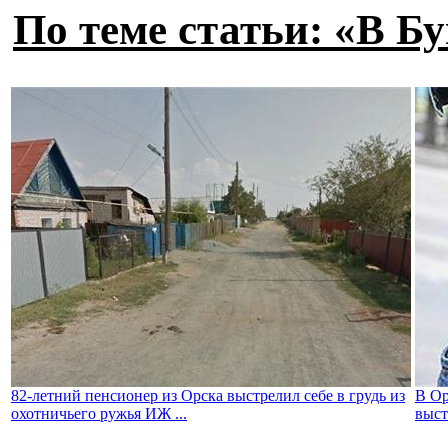
По теме статьи: «В Б
82-летний пенсионер из Орска выстрелил себе в грудь из
В Ор
охотничьего ружья ИЖ ...
выст