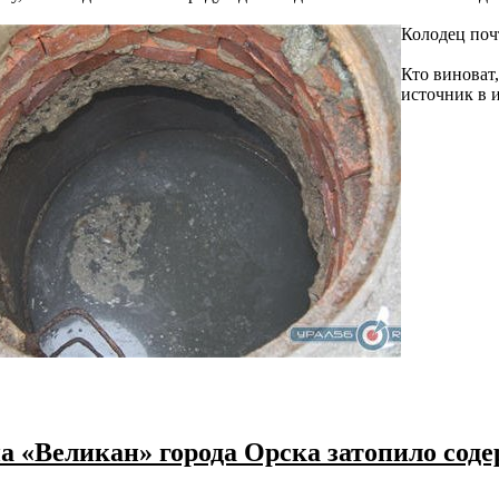
Колодец почт
Кто виноват
источник в 
на «Великан» города Орска затопило со