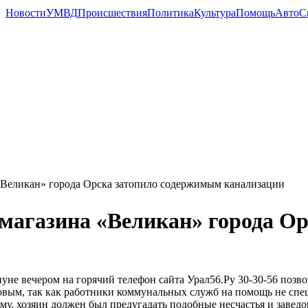
Новости
УМВД
Происшествия
Политика
Культура
Помощь
Авто
С
Великан» города Орска затопило содержимым канализации
магазина «Великан» города О
уне вечером на горячий телефон сайта Урал56.Ру 30-30-56 поз
вым, так как работники коммунальных служб на помощь не спеш
му, хозяин должен был предугадать подобные несчастья и заведо