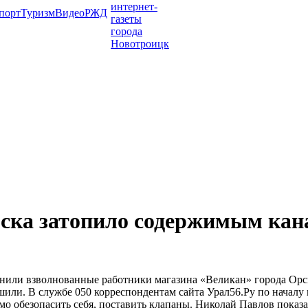
порт
Туризм
Видео
РЖД
рска затопило содержимым кан
вонили взволнованные работники магазина «Великан» города Ор
или. В службе 050 корреспондентам сайта Урал56.Ру по началу
мо обезопасить себя, поставить клапаны. Николай Павлов показа