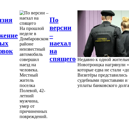
нзия
По
версии
На прошлой
неделе в
жение
–
Домбаровском
ных
наехал
районе
неизвестный
овок
на
автомобиль
спящего
совершил
Недавно к одной житель
наезд на
Новотроицка нагрянули «
человека.
которые едва не стали «д
Местный
Визитёры представились
житель
судебными приставами и 
поселка
уплаты банковского долга
Полевой, 42-
летний
мужчина,
умер от
причиненных
повреждений.