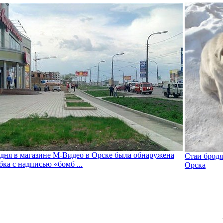
дня в магазине М-Видео в Орске была обнаружена
Стаи бродя
бка с надписью «бомб ...
Орска