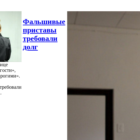
Фальшивые
приставы
требовали
долг
нице
гости»,
орогими».
требовали
.