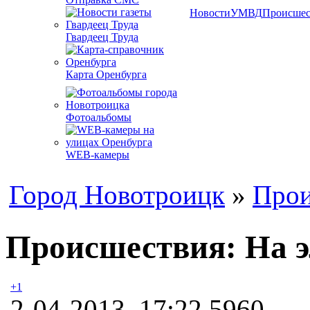
Новости
УМВД
Происшес
Гвардеец Труда
Карта Оренбурга
Фотоальбомы
WEB-камеры
Город Новотроицк
»
Прои
Происшествия: На э
+1
2-04-2013, 17:22
5960