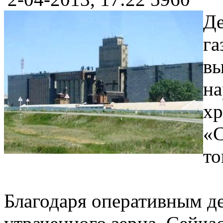
Де
га
вы
на
хр
«С
то
Благодаря оперативным д