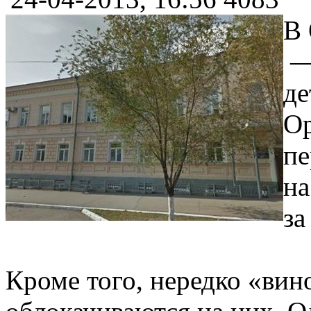
В 
— 
де
Ор
пе
на
за
Кроме того, нередко «вин