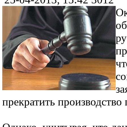
Ок
об
ру
пр
чт
со
за
прекратить производство 