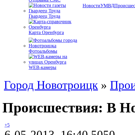
Новости
УМВД
Происшес
Гвардеец Труда
Карта Оренбурга
Фотоальбомы
WEB-камеры
Город Новотроицк
»
Прои
Происшествия: В Но
+5
6-05-2013, 16:40
5050