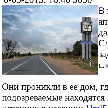
В 
ап
да
Сл
за
сл
Они проникли в ее дом, г
подозреваемые находятся 