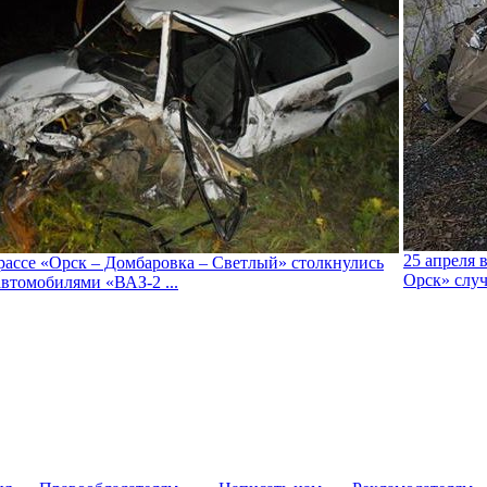
25 апреля 
рассе «Орск – Домбаровка – Светлый» столкнулись
Орск» случ
автомобилями «ВАЗ-2 ...