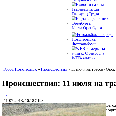
Гвардеец Труда
Карта Оренбурга
Фотоальбомы
WEB-камеры
Город Новотроицк
»
Происшествия
» 11 июля на трассе «Орс
Происшествия: 11 июля на тр
+5
11-07-2013, 16:18
5198
Сегод
водит