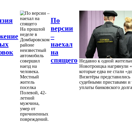
нзия
По
версии
На прошлой
неделе в
жение
–
Домбаровском
ных
наехал
районе
неизвестный
овок
на
автомобиль
спящего
совершил
Недавно к одной житель
наезд на
Новотроицка нагрянули «
человека.
которые едва не стали «д
Местный
Визитёры представились
житель
судебными приставами и 
поселка
уплаты банковского долга
Полевой, 42-
летний
мужчина,
умер от
причиненных
повреждений.