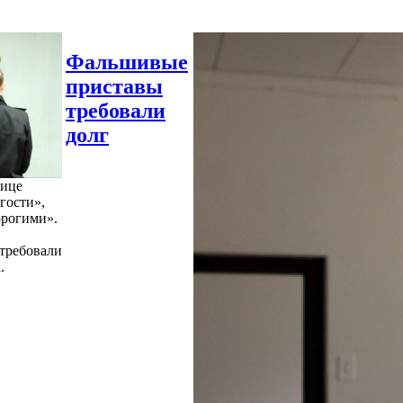
Фальшивые
приставы
требовали
долг
нице
гости»,
орогими».
требовали
.