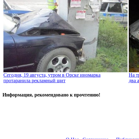
Сегодня, 19 августа, утром в Орске иномарка
На т
протаранила рекламный щит
два 
Информация, рекомендовано к прочтению!