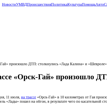
Новости
УМВД
Происшествия
Политика
Культура
Помощь
Авто
С
к-Гай» произошло ДТП: столкнулись «Лада Калина» и «Шевроле»
ассе «Орск-Гай» произошло Д
ня, 11 июля,
на трассе
«Орск-Гай» в 10 километрах от Гая прои
ель «Лады» пошел на обгон, в результате чего по касательной ст