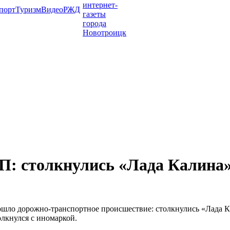
порт
Туризм
Видео
РЖД
ТП: столкнулись «Лада Калина
зошло дорожно-транспортное происшествие: столкнулись «Лада 
олкнулся с иномаркой.