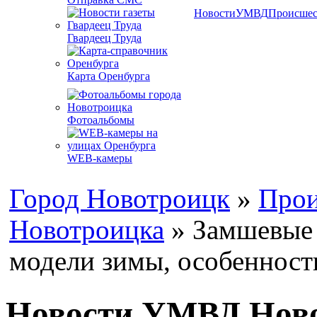
Новости
УМВД
Происшес
Гвардеец Труда
Карта Оренбурга
Фотоальбомы
WEB-камеры
Город Новотроицк
»
Прои
Новотроицка
» Замшевые 
модели зимы, особенности
Новости УМВД Нов