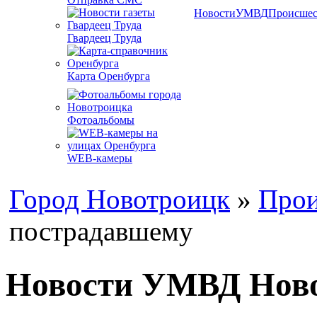
Новости
УМВД
Происшес
Гвардеец Труда
Карта Оренбурга
Фотоальбомы
WEB-камеры
Город Новотроицк
»
Прои
пострадавшему
Новости УМВД Новот