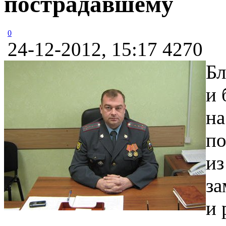
пострадавшему
0
24-12-2012, 15:17
4270
Б
и 
на
по
из
за
и 