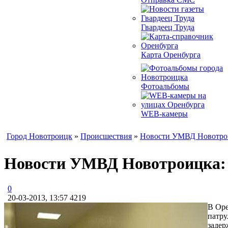
Гвардеец Труда
Карта Оренбурга
Фотоальбомы
WEB-камеры
Город Новотроицк
»
Происшествия
»
Новости УМВД Новотро
Новости УМВД Новотроицка: 
0
20-03-2013, 13:57
4219
В Оре
патру
задер