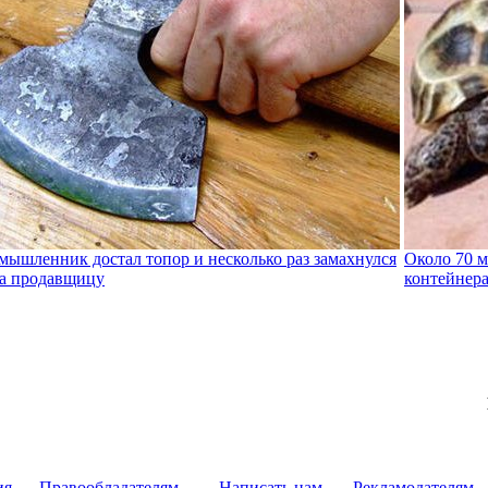
мышленник достал топор и несколько раз замахнулся
Около 70 
а продавщицу
контейнер
ия
Правообладателям
Написать нам
Рекламодателям