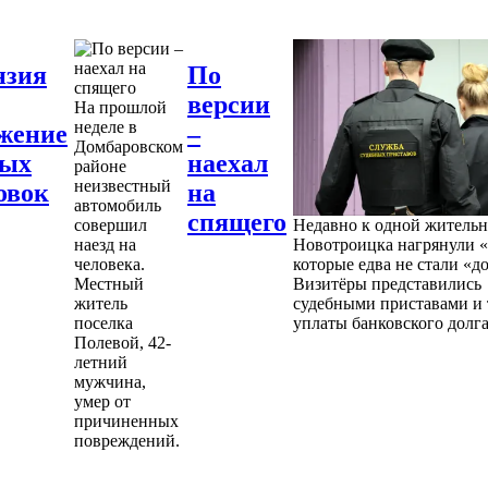
нзия
По
версии
На прошлой
неделе в
жение
–
Домбаровском
ных
наехал
районе
неизвестный
овок
на
автомобиль
спящего
совершил
Недавно к одной житель
наезд на
Новотроицка нагрянули «
человека.
которые едва не стали «д
Местный
Визитёры представились
житель
судебными приставами и 
поселка
уплаты банковского долга
Полевой, 42-
летний
мужчина,
умер от
причиненных
повреждений.