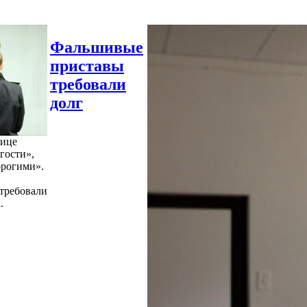
Фальшивые
приставы
требовали
долг
нице
гости»,
орогими».
требовали
.