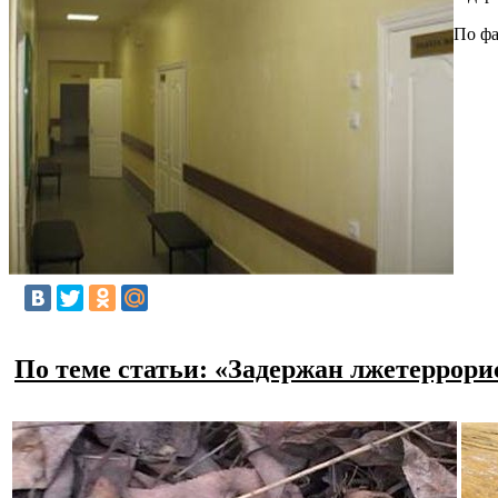
По фа
По теме статьи: «Задержан лжетеррор