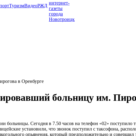
порт
Туризм
Видео
РЖД
ирогова в Оренбурге
ировавший больницу им. Пиро
и больницы. Сегодня в 7.50 часов на телефон «02» поступило т
цейские установили, что звонок поступил с таксофона, распо
лкогольного опьянения, который предположительно и совершил з