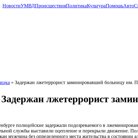
Новости
УМВД
Происшествия
Политика
Культура
Помощь
Авто
С
ицка
» Задержан лжетеррорист заминировавший больницу им. П
Задержан лжетеррорист замин
нбурге полицейские задержали подозреваемого в лжеминировани
льной службы выставили оцепление и перекрыли движение. Поли
жан мужчина без определенного места жительства в состоянии а