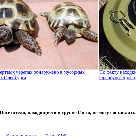
мертвых черепах обнаружено в мусорных
По факту находк
ах Оренбурга
Оренбурга провод
Посетители, находящиеся в группе
Гости
, не могут оставлят
Карта портала
Теги
XML