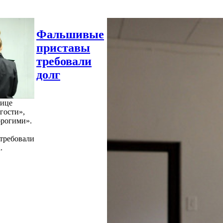
Фальшивые
приставы
требовали
долг
нице
гости»,
орогими».
требовали
.