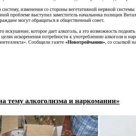
ю систему, изменения со стороны вегетативной нервной системы
нной проблеме выступил заместитель начальника полиции Вита
раждане могут обращаться в общественный совет.
то искушение, которое дает алкоголь, а это возможность поднять
елях искоренения потребности к употреблению алкоголя и нарк
и интеллекта». Сообщили газете
«Новотройчанин»
, со ссылкой н
на тему алкоголизма и наркомании»