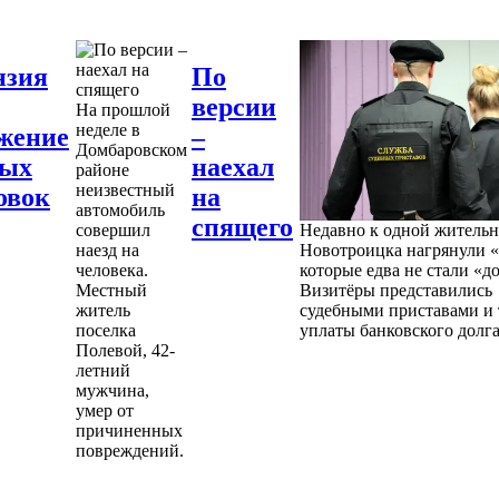
нзия
По
версии
На прошлой
неделе в
жение
–
Домбаровском
ных
наехал
районе
неизвестный
овок
на
автомобиль
спящего
совершил
Недавно к одной житель
наезд на
Новотроицка нагрянули «
человека.
которые едва не стали «д
Местный
Визитёры представились
житель
судебными приставами и 
поселка
уплаты банковского долга
Полевой, 42-
летний
мужчина,
умер от
причиненных
повреждений.