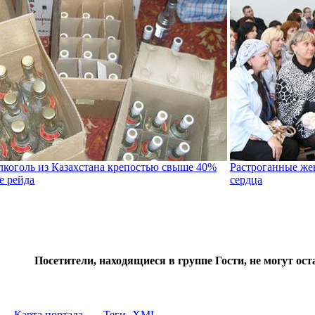
коголь из Казахстана крепостью свыше 40%
Растроганные же
е рейда
сердца
Посетители, находящиеся в группе
Гости
, не могут ос
Карта портала
Теги
XML