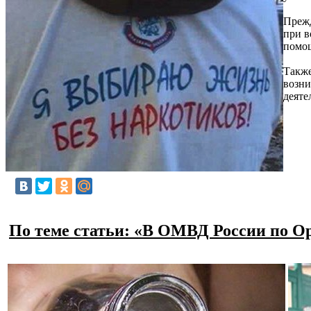
Прежд
при в
помощ
Также
возни
деяте
По теме статьи: «В ОМВД России по Ор