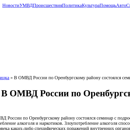
Новости
УМВД
Происшествия
Политика
Культура
Помощь
Авто
С
ицка
» В ОМВД России по Оренбургскому району состоялся семи
В ОМВД России по Оренбургско
Д России по Оренбургскому району состоялся семинар с подрост
ебление алкоголя и наркотиков. Злоупотребление алкоголя спос
овека каких-либо специфических поражений внутренних органов 