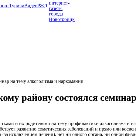
порт
Туризм
Видео
РЖД
нар на тему алкоголизма и наркомании
му району состоялся семинар
ками и их родителями на тему профилактики алкоголизма и нар
обствует развитию соматических заболеваний и прямо или косве
(за исключением печени), нет ни одного органа, ни одной физи