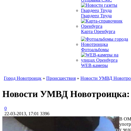
Гвардеец Труда
Карта Оренбурга
Фотоальбомы
WEB-камеры
Город Новотроицк
»
Происшествия
»
Новости УМВД Новотро
Новости УМВД Новотроицка: 
0
22-03-2013, 17:01
3396
В ОМВ
употр
у чел