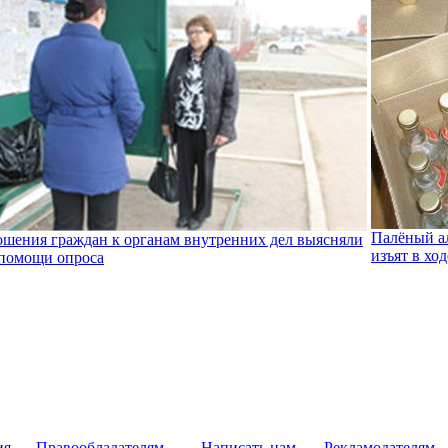
Палёный ал
шения граждан к органам внутренних дел выясняли
изъят в ход
помощи опроса
ия
Правообладателям
Написать нам
Рекламодателям