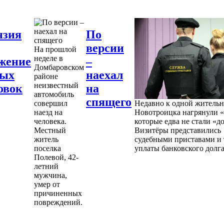
нзия
По
версии
На прошлой
неделе в
жение
–
Домбаровском
ных
наехал
районе
неизвестный
овок
на
автомобиль
спящего
совершил
Недавно к одной житель
наезд на
Новотроицка нагрянули «
человека.
которые едва не стали «д
Местный
Визитёры представились
житель
судебными приставами и 
поселка
уплаты банковского долга
Полевой, 42-
летний
мужчина,
умер от
причиненных
повреждений.