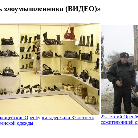
ать злоумышленника (ВИДЕО)»
25-летний Оренбу
олицейские Оренбурга задержали 37-летнего
сожительницей ог
женской одежды