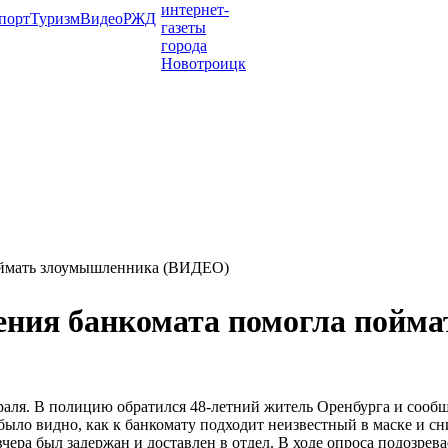
порт
Туризм
Видео
РЖД
поймать злоумышленника (ВИДЕО)
ения банкомата помогла пой
ля. В полицию обратился 48-летний житель Оренбурга и сообщил
было видно, как к банкомату подходит неизвестный в маске и сн
ера был задержан и доставлен в отдел. В ходе опроса подозрева