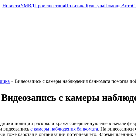
Новости
УМВД
Происшествия
Политика
Культура
Помощь
Авто
С
ицка
» Видеозапись с камеры наблюдения банкомата помогла 
Видеозапись с камеры наблюд
дники полиции раскрыли кражу совершенную еще в начале февра
и видеозапись
с камеры наблюдения банкомата
. На видеозаписи 
ый тоже работал в организации потерпевшего. Злоумышленник вч