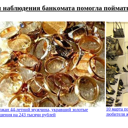
ры наблюдения банкомата помогла пойм
10 марта п
ржан 44-летний мужчина, укравший золотые
любителя 
шения на 243 тысячи рублей