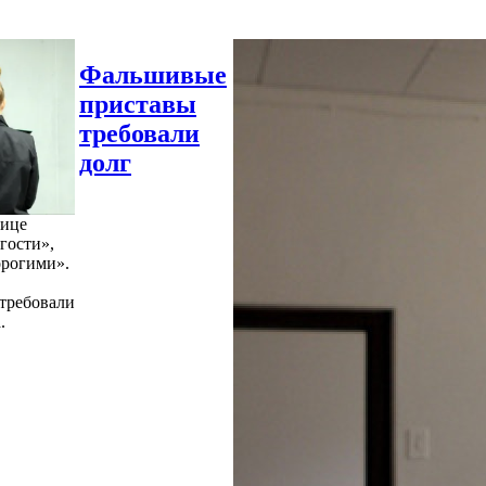
Фальшивые
приставы
требовали
долг
нице
гости»,
орогими».
требовали
.