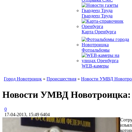
Гвардеец Труда
Карта Оренбурга
Фотоальбомы
WEB-камеры
Город Новотроицк
»
Происшествия
»
Новости УМВД Новотро
Новости УМВД Новотроицка: 
0
17-04-2013, 15:49
6404
Сотру
изъял
котор