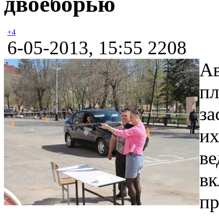
двоеборью
+4
6-05-2013, 15:55
2208
Ав
пл
за
их
ве
вк
пр