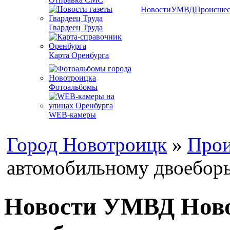
Новости
УМВД
Происшес
Гвардеец Труда
Карта Оренбурга
Фотоальбомы
WEB-камеры
Город Новотроицк
»
Прои
автомобильному двоебор
Новости УМВД Ново