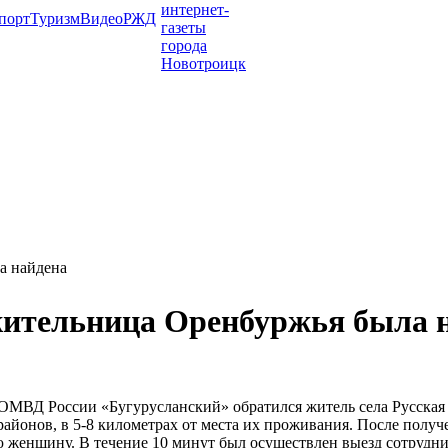
порт
Туризм
Видео
РЖД
а найдена
жительница Оренбуржья была 
Д России «Бугурусланский» обратился житель села Русская Бокл
 районов, в 5-8 километрах от места их проживания. После по
женщину. В течение 10 минут был осуществлен выезд сотрудник