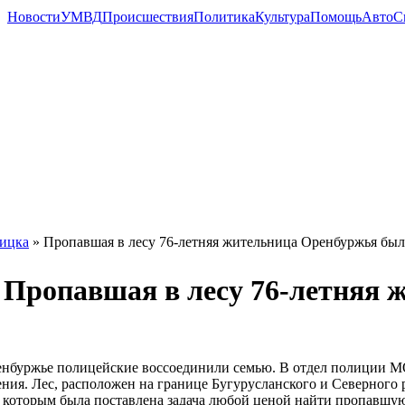
Новости
УМВД
Происшествия
Политика
Культура
Помощь
Авто
С
ицка
» Пропавшая в лесу 76-летняя жительница Оренбуржья был
Пропавшая в лесу 76-летняя 
нбуржье полицейские воссоединили семью. В отдел полиции МОМВ
ния. Лес, расположен на границе Бугурусланского и Северного
 которым была поставлена задача любой ценой найти пропавшую 