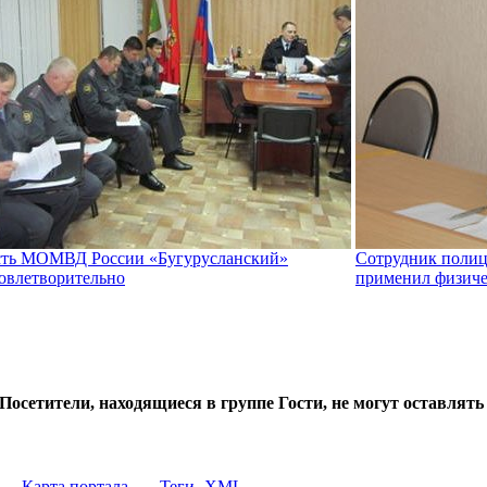
сть МОМВД России «Бугурусланский»
Сотрудник поли
овлетворительно
применил физичес
Посетители, находящиеся в группе
Гости
, не могут оставлят
Карта портала
Теги
XML