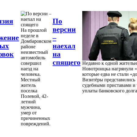
нзия
По
версии
На прошлой
неделе в
жение
–
Домбаровском
ных
наехал
районе
неизвестный
овок
на
автомобиль
спящего
совершил
Недавно к одной житель
наезд на
Новотроицка нагрянули «
человека.
которые едва не стали «д
Местный
Визитёры представились
житель
судебными приставами и 
поселка
уплаты банковского долга
Полевой, 42-
летний
мужчина,
умер от
причиненных
повреждений.