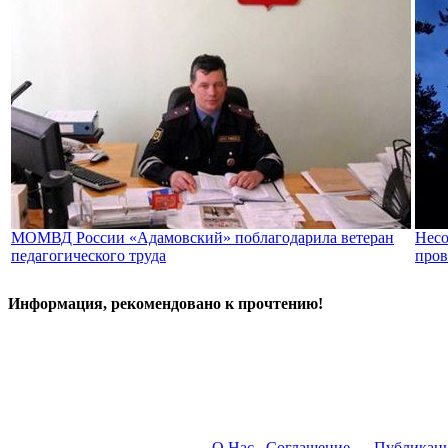
МОМВД России «Адамовский» поблагодарила ветеран
Несо
педагогического труда
пров
Информация, рекомендовано к прочтению!
О Нас
Соглашение
Публикац