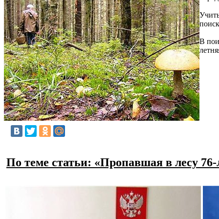
Учиты
поиск
В пои
летня
По теме статьи: «Пропавшая в лесу 7