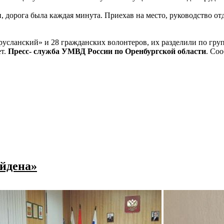
 дорога была каждая минута. Приехав на место, руководство от
сланский» и 28 гражданских волонтеров, их разделили по гру
ет.
Пресс- служба УМВД России по Оренбургской области
. Со
айдена»