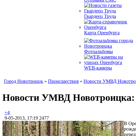
Гвардеец Труда
Карта Оренбурга
Фотоальбомы
WEB-камеры
Город Новотроицк
»
Происшествия
»
Новости УМВД Новотро
Новости УМВД Новотроицка: 
+4
9-05-2013, 17:19
2477
В Оре
рожде
перед