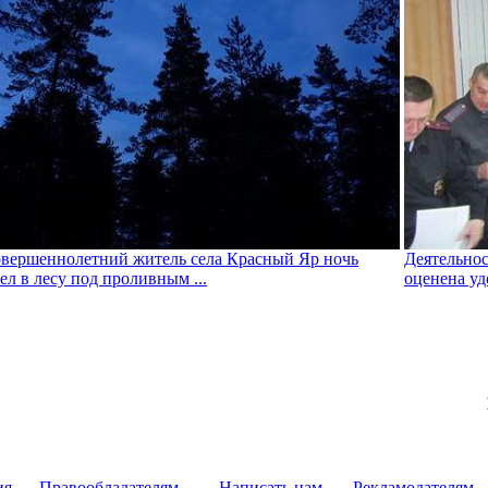
вершеннолетний житель села Красный Яр ночь
Деятельно
ел в лесу под проливным ...
оценена уд
ия
Правообладателям
Написать нам
Рекламодателям