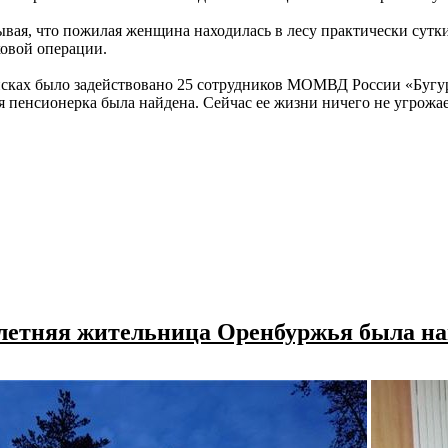
вая, что пожилая женщина находилась в лесу практически сутки,
овой операции.
сках было задействовано 25 сотрудников МОМВД России «Бугуру
я пенсионерка была найдена. Сейчас ее жизни ничего не угрожа
6-летняя жительница Оренбуржья была н