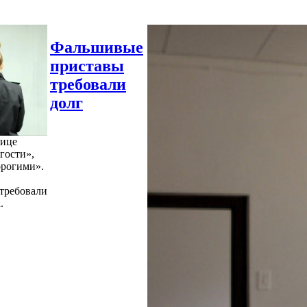
Фальшивые
приставы
требовали
долг
нице
гости»,
орогими».
требовали
.