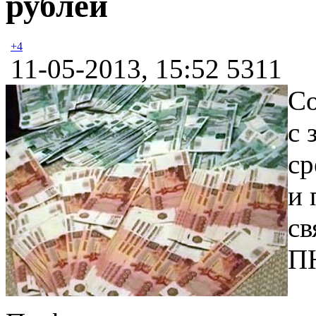
рублей
+4
11-05-2013, 15:52
5311
Со
с 
ср
и 
св
ПН