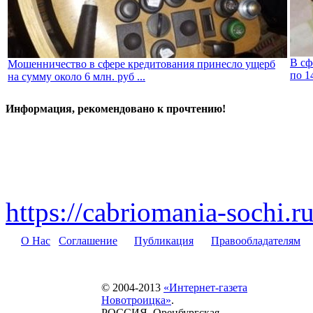
В сф
Мошенничество в сфере кредитования принесло ущерб
по 1
на сумму около 6 млн. руб ...
Информация, рекомендовано к прочтению!
https://cabriomania-sochi.r
О Нас
Соглашение
Публикация
Правообладателям
© 2004-2013
«Интернет-газета
Новотроицка»
.
РОССИЯ, Оренбургская