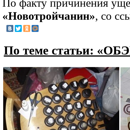
По факту причинения ущер
«Новотройчанин»
, со с
По теме статьи: «ОБ