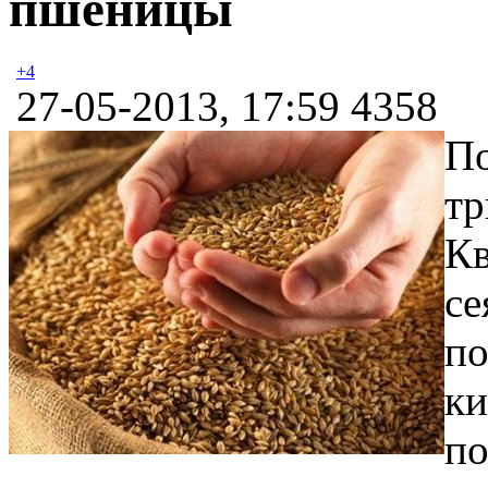
пшеницы
+4
27-05-2013, 17:59
4358
По
тр
Кв
се
по
ки
по