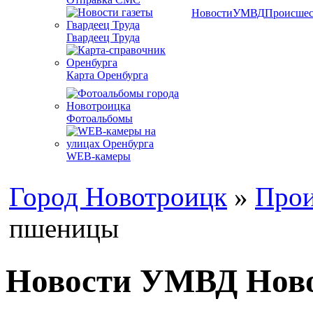
Новости
УМВД
Происшес
Гвардеец Труда
Карта Оренбурга
Фотоальбомы
WEB-камеры
Город Новотроицк
»
Прои
пшеницы
Новости УМВД Ново