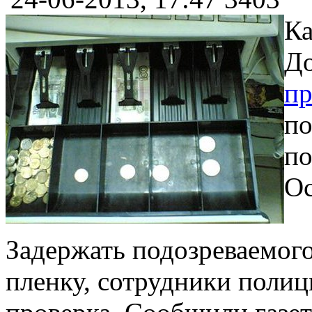
Ка
До
пр
по
по
Ос
Задержать подозреваемого
пленку, сотрудники полиц