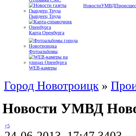
Новости
УМВД
Происшес
Гвардеец Труда
Карта Оренбурга
Фотоальбомы
WEB-камеры
Город Новотроицк
»
Прои
Новости УМВД Новот
+5
24-06-2013, 17:47
3403