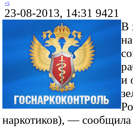
+5
23-08-2013, 14:31
9421
В 
на
со
ра
и 
зе
Ро
наркотиков), — сообщила