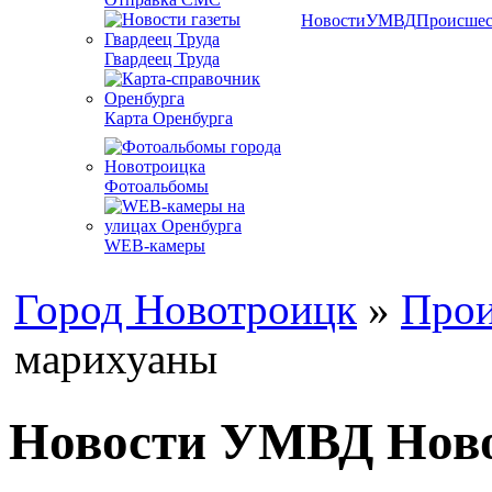
Новости
УМВД
Происшес
Гвардеец Труда
Карта Оренбурга
Фотоальбомы
WEB-камеры
Город Новотроицк
»
Прои
марихуаны
Новости УМВД Ново