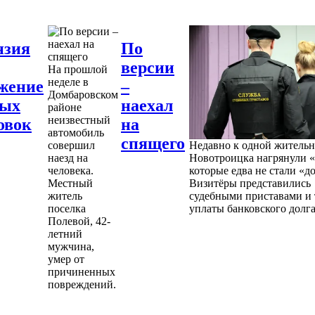
нзия
По
версии
На прошлой
неделе в
жение
–
Домбаровском
ных
наехал
районе
неизвестный
овок
на
автомобиль
спящего
совершил
Недавно к одной житель
наезд на
Новотроицка нагрянули «
человека.
которые едва не стали «д
Местный
Визитёры представились
житель
судебными приставами и 
поселка
уплаты банковского долга
Полевой, 42-
летний
мужчина,
умер от
причиненных
повреждений.