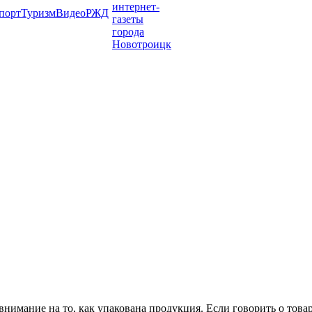
порт
Туризм
Видео
РЖД
внимание на то, как упакована продукция. Если говорить о тов