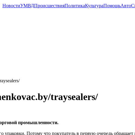
Новости
УМВД
Происшествия
Политика
Культура
Помощь
Авто
С
aysealers/
enkovac.by/traysealers/
торговой промышленности.
го упаковки. Потому что покупатель в первую очередь обращает 