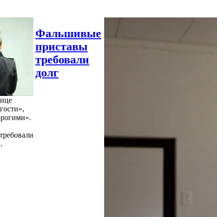
Фальшивые
приставы
требовали
долг
нице
гости»,
орогими».
требовали
.