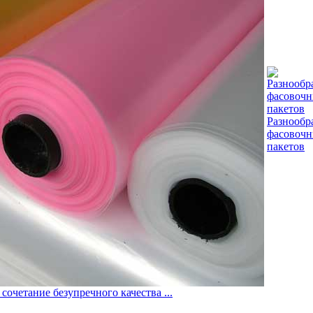
Разнообр
фасовоч
пакетов
сочетание безупречного качества ...