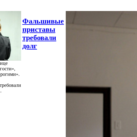
Фальшивые
приставы
требовали
долг
нице
гости»,
орогими».
требовали
.