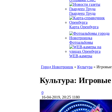
Гвардеец Труда
Карта Оренбурга
Фотоальбомы
WEB-камеры
Город Новотроицк
»
Культура
» Игровые 
Культура: Игровые 
0
16-04-2019, 20:25
1180