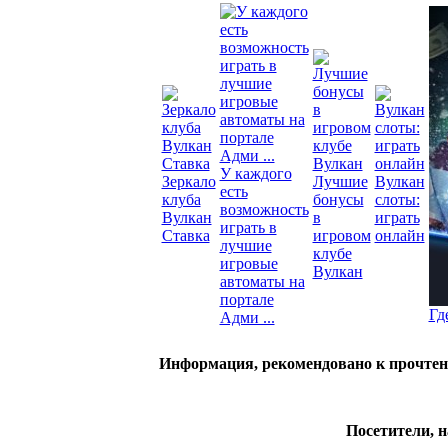
У каждого
Зеркало
Лучшие
Вулкан
есть
клуба
бонусы
слоты:
возможность
Вулкан
в
играть
играть в
Ставка
игровом
онлайн
лучшие
клубе
игровые
Вулкан
автоматы на
портале
Гд
Адми ...
Информация, рекомендовано к прочте
Посетители, 