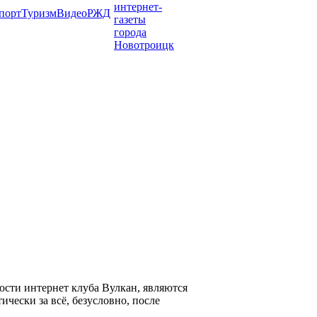
порт
Туризм
Видео
РЖД
сти интернет клуба Вулкан, являются
чески за всё, безусловно, после