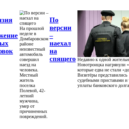
нзия
По
версии
На прошлой
неделе в
жение
–
Домбаровском
ных
наехал
районе
неизвестный
овок
на
автомобиль
спящего
совершил
Недавно к одной житель
наезд на
Новотроицка нагрянули «
человека.
которые едва не стали «д
Местный
Визитёры представились
житель
судебными приставами и 
поселка
уплаты банковского долга
Полевой, 42-
летний
мужчина,
умер от
причиненных
повреждений.