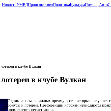
Новости
УМВД
Происшествия
Политика
Культура
Помощь
Авто
С
лотереи в клубе Вулкан
лотереи в клубе Вулкан
Одним из немаловажных преимуществ, которые получают го
бонусы и лотереи. Преференции игрокам начисляются практи
прохождения регистрации.