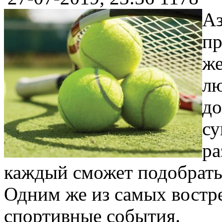
Аз
пр
же
лю
до
су
ра
каждый сможет подобрать
Одним же из самых востр
спортивные события.