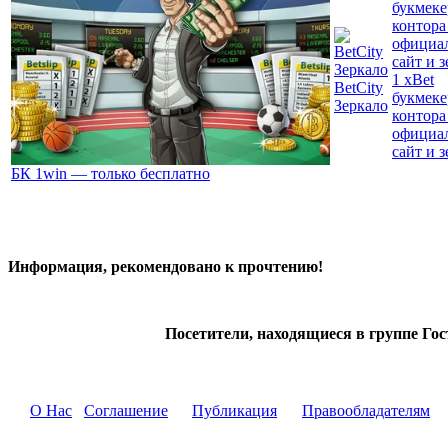
1 xBet
BetCity
букмеке
Зеркало
контора 
официа
сайт и 
БК 1win — только бесплатно
Информация, рекомендовано к прочтению!
Посетители, находящиеся в группе
Гос
О Нас
Соглашение
Публикация
Правообладателям