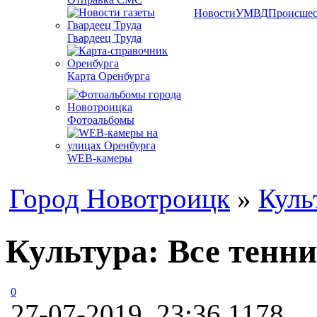
Новости
УМВД
Происшес
Гвардеец Труда
Карта Оренбурга
Фотоальбомы
WEB-камеры
Город Новотроицк
»
Куль
Культура: Все тенн
0
27-07-2019, 23:36
1178