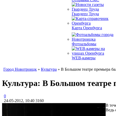
Гвардеец Труда
Карта Оренбурга
Фотоальбомы
WEB-камеры
Город Новотроицк
»
Культура
» В Большом театре премьера ба
Культура: В Большом театре 
0
24-05-2012, 10:40
3160
В теч
Ведь 