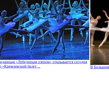
ндарным «Лебединым озером» открывается сегодня
р «Кремлевский балет ...
В Большом 