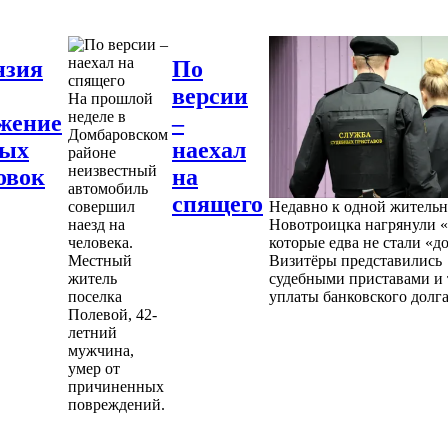
нзия
По
версии
На прошлой
неделе в
жение
–
Домбаровском
ных
наехал
районе
неизвестный
овок
на
автомобиль
спящего
совершил
Недавно к одной житель
наезд на
Новотроицка нагрянули «
человека.
которые едва не стали «д
Местный
Визитёры представились
житель
судебными приставами и 
поселка
уплаты банковского долга
Полевой, 42-
летний
мужчина,
умер от
причиненных
повреждений.