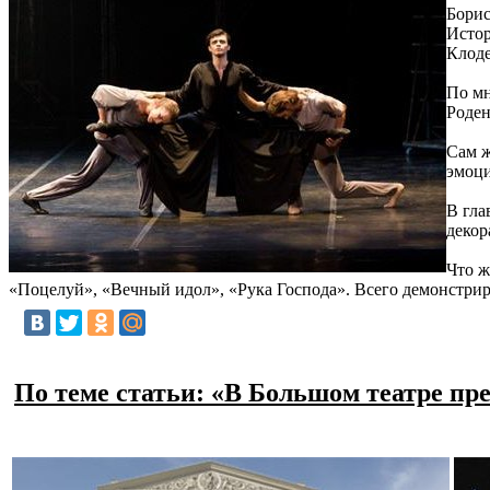
Борис
Истор
Клоде
По мн
Роден
Сам ж
эмоци
В гла
декор
Что ж
«Поцелуй», «Вечный идол», «Рука Господа». Всего демонстрир
По теме статьи: «В Большом театре пр