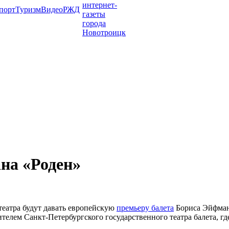
порт
Туризм
Видео
РЖД
на «Роден»
 театра будут давать европейскую
премьеру балета
Бориса Эйфмана
лем Санкт-Петербургского государственного театра балета, где