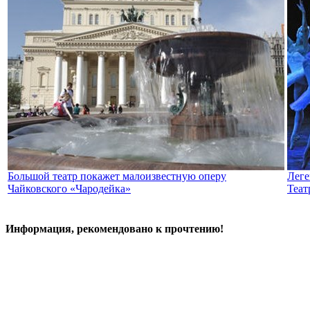
Большой театр покажет малоизвестную оперу
Леге
Чайковского «Чародейка»
Теат
Информация, рекомендовано к прочтению!