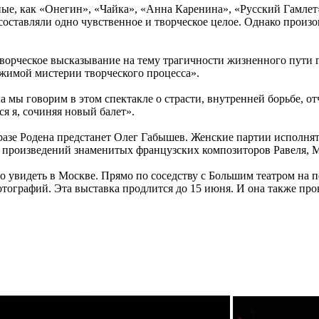
стные, как «Онегин», «Чайка», «Анна Каренина», «Русский Гамле
ь составляли одно чувственное и творческое целое. Однако про
орческое высказывание на тему трагичности жизненного пути г
ижимой мистерии творческого процесса».
 мы говорим в этом спектакле о страсти, внутренней борьбе, о
я я, сочиняя новый балет».
азе Родена предстанет Олег Габышев. Женские партии исполнят
 произведений знаменитых французских композиторов Равеля, М
жно увидеть в Москве. Прямо по соседству с Большим театром на
отографий. Эта выставка продлится до 15 июня. И она также пр