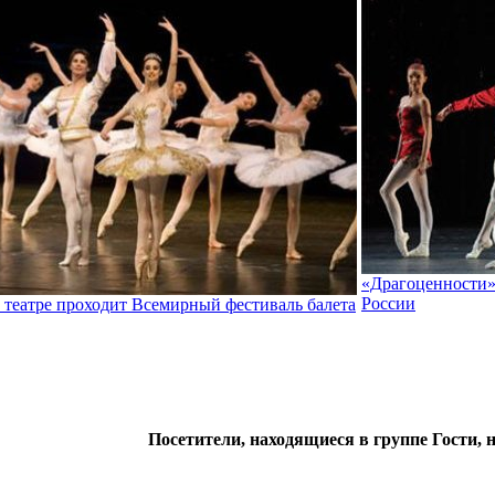
«Драгоценности»
России
театре проходит Всемирный фестиваль балета
Посетители, находящиеся в группе
Гости
, 