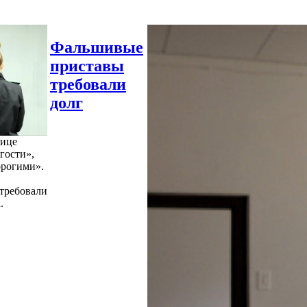
Фальшивые
приставы
требовали
долг
нице
гости»,
орогими».
требовали
.