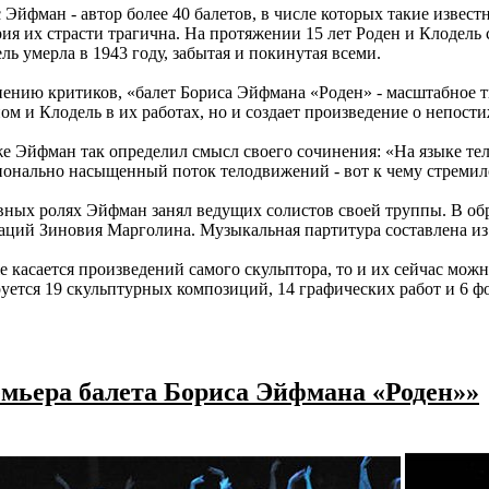
 Эйфман - автор более 40 балетов, в числе которых такие изве
ия их страсти трагична. На протяжении 15 лет Роден и Клодел
ль умерла в 1943 году, забытая и покинутая всеми.
ению критиков, «балет Бориса Эйфмана «Роден» - масштабное тв
ом и Клодель в их работах, но и создает произведение о непост
е Эйфман так определил смысл своего сочинения: «На языке тела
онально насыщенный поток телодвижений - вот к чему стремилс
вных ролях Эйфман занял ведущих солистов своей труппы. В обр
аций Зиновия Марголина. Музыкальная партитура составлена из
е касается произведений самого скульптора, то и их сейчас мо
уется 19 скульптурных композиций, 14 графических работ и 6 ф
емьера балета Бориса Эйфмана «Роден»»