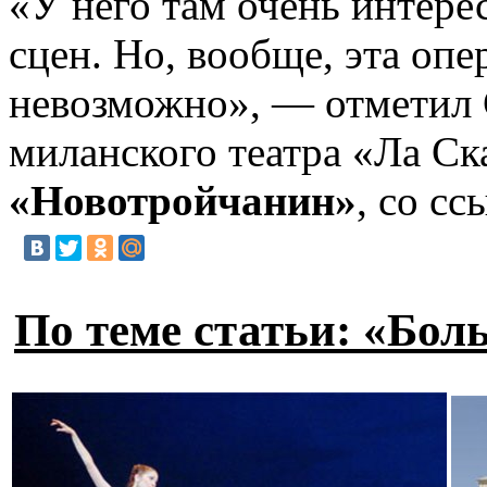
«У него там очень интерес
сцен. Но, вообще, эта опе
невозможно», — отметил С
миланского театра «Ла С
«Новотройчанин»
, со с
По теме статьи: «Бол