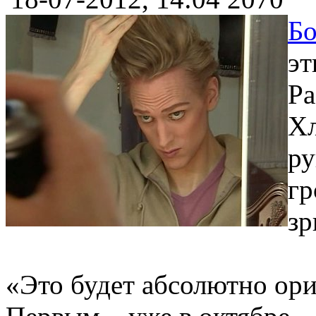
Бо
эт
Ра
Хл
ру
гр
зр
«Это будет абсолютно ори