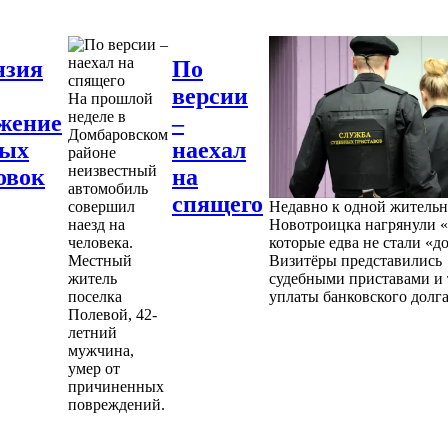
нзия
По
версии
На прошлой
неделе в
жение
–
Домбаровском
ных
наехал
районе
неизвестный
овок
на
автомобиль
спящего
совершил
Недавно к одной житель
наезд на
Новотроицка нагрянули «
человека.
которые едва не стали «д
Местный
Визитёры представились
житель
судебными приставами и 
поселка
уплаты банковского долга
Полевой, 42-
летний
мужчина,
умер от
причиненных
повреждений.