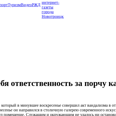
порт
Туризм
Видео
РЖД
бя ответственность за порчу 
, который в минувшее воскресенье совершил акт вандализма в
ресенье он направился в столичную галерею современного искусс
л помещение. Служащим и окружающим не удалось ни остановит