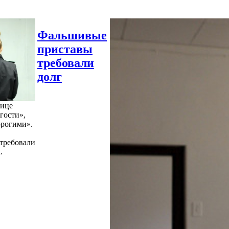
Фальшивые
приставы
требовали
долг
нице
гости»,
орогими».
требовали
.