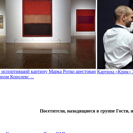
 испортивший картину Марка Ротко арестован
Картина «Крик» 
ном Королевс ...
Посетители, находящиеся в группе
Гости
, 