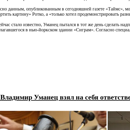
сно данным, опубликованным в сегодняшней газете «Таймс», мол
ртить картину» Ротко, а «только хотел продемонстрировать разн
ейчас стало известно, Уманец пытался в тот же день сделать н
лагавшегося в нью-йоркском здании «Сиграм». Согласно специал
 Владимир Уманец взял на себя ответств