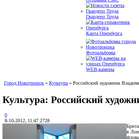
Гвардеец Труда
Карта Оренбурга
Фотоальбомы
WEB-камеры
Город Новотроицк
»
Культура
» Российский художник Владимир
Культура: Российский художн
0
8-10-2012, 11:47
2728
Брита
в Лон
флома