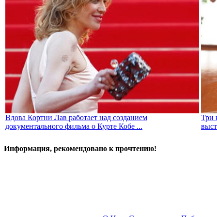
Вдова Кортни Лав работает над созданием
Три 
документального фильма о Курте Кобе ...
выст
Информация, рекомендовано к прочтению!