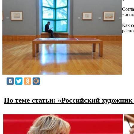
Согла
«испо
Как с
распо
По теме статьи: «Российский художник