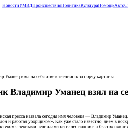
Новости
УМВД
Происшествия
Политика
Культура
Помощь
Авто
С
 Уманец взял на себя ответственность за порчу картины
ик Владимир Уманец взял на се
нская пресса назвала сегодня имя человека — Владимир Уманец
дон и работал уборщиком». Как уже стало известно, днем в воск
стером с черными чернилами он нанес надпись и быстро покину